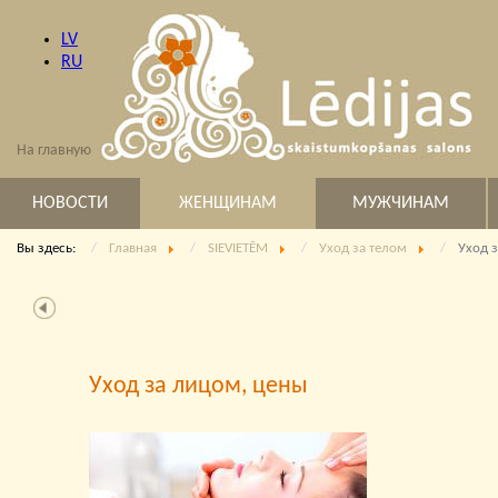
LV
RU
На главную
НОВОСТИ
ЖЕНЩИНАМ
МУЖЧИНАМ
Вы здесь:
Главная
SIEVIETĒM
Уход за телом
Уход 
Уход за лицом, цены