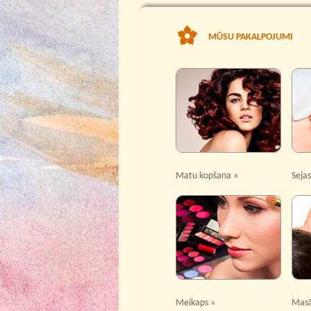
MŪSU PAKALPOJUMI
Matu kopšana »
Seja
Meikaps »
Masā