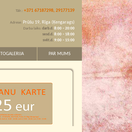
+371 67187298, 29177139
Tālr.:
Prūšu 19, Rīga (Ķengarags)
Adrese:
Darba laiks:
darb.d.
8:00 – 20:00
sesd.d.
8:00 – 18:00
svēt.d.
9:00 – 15:00
TOGALERIJA
PAR MUMS