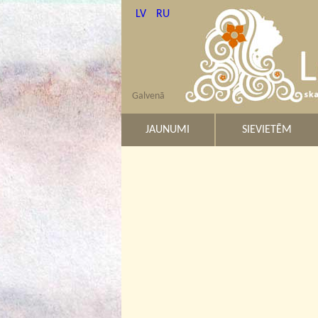
LV
RU
Galvenā
JAUNUMI
SIEVIETĒM