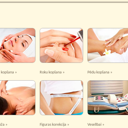
s kopšana »
Roku kopšana »
Pēdu kopšana »
ža »
Figuras korekcija »
Veselībai »