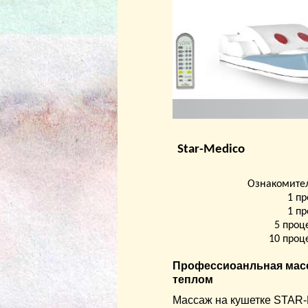
Star-Medico
Ознакомите
1 пр
1 пр
5 проц
10 проц
Профессиоанльная масс
теплом
Массаж на кушетке STAR-