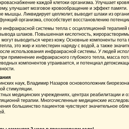
кроваснабжение каждой клетоки организма. Улучшает кровя
ему, улучшает мозговое кровообращение и эффект памяти. 
ые мышцы. Ликвидирует целлюлит, выводит шлаки из органи
функций организма, способствует восстановлению потенци
е инфракрасной системы тепла c осцилляциoннй терапией
 вывода шлаков. Повышенная кислотность, жирорастворимы
 могут выводиться через кожу. Основные компоненты пота
тепла, это жир и холестерин наряду с водой, а также значи
осле использования инфракрасной системы. У людей исп
при применение инфракрасного глубокого тепла, масса пот
одных компонентов утраивается, и потенциал детоксикаци
вности.
ания
инских наук, Владимир Назаров основоположник биорезона
ой стимуляции.
стных медицинскиx учреждениях, центрах реабилитации и 
ляционнй терапии. Многочисленные медицинские исследова
ения большинство пациентов чувствуют значительное обле
ей.