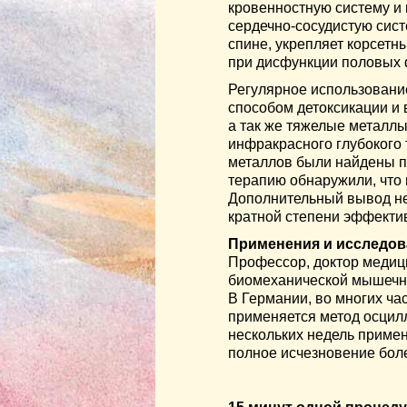
кровенностную систему и 
сердечно-сосудистую сист
спине, укрепляет корсетн
при дисфункции половых 
Регулярное использовани
способом детоксикации и
а так же тяжелые металлы
инфракрасного глубокого 
металлов были найдены п
терапию обнаружили, что 
Дополнительный вывод нев
кратной степени эффекти
Применения и исследов
Профессор, доктор медиц
биомеханической мышечн
В Германии, во многих ча
применяетcя метод осцил
нескольких недель примен
полное исчезновение бол