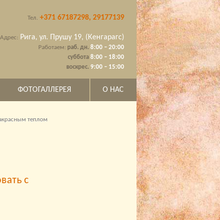
+371 67187298, 29177139
Тел.
Рига, ул. Прушу 19, (Кенгарагс)
Адрес:
Работаем:
раб. дн.
8:00 – 20:00
суббота
8:00 – 18:00
воскрес.
9:00 – 15:00
ФОТОГАЛЛЕРЕЯ
О НАС
ракрасным теплом
вать с