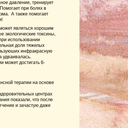
ное давление, тренирует
Помогает при болях в
зма. А также помогает
и!
 может являться хорошим
е экологические токсины,
 при использовании
тельная доля тяжелых
ользуюшиx инфракрасную
а удваивалась.
и может достигать 6-
нсной терапии на основе
оздоровительных центрах
ния показали, что после
гчение и зачастую даже