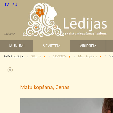
LV
RU
Galvenā
JAUNUMI
SIEVIETĒM
VIRIEŠIEM
Aktīvā pozīcija:
Sākums
SIEVIETĒM
Matu kopšana
Ma
Matu kopšana, Cenas