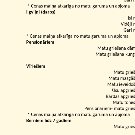
Gari 
* Cenas maiņa atkarīga no matu garuma un apjoma
Ilgviļņi (darbs)
Īsi 
Vidēji 
Gari 
* Cenas maiņa atkarīga no matu garuma un apjoma
Pensionāriem
Matu griešana d
Matu griešana kun
Vīriešiem
Matu grie
Matu mazgāš
Matu ieveido
Ūsu apgrie
Bārdas apgrie
Matu tonē
Pensionāriem- matu grie
* Cenas maiņa atkarīga no matu garuma un apjoma
Bērniem līdz 7 gadiem
Matu grie