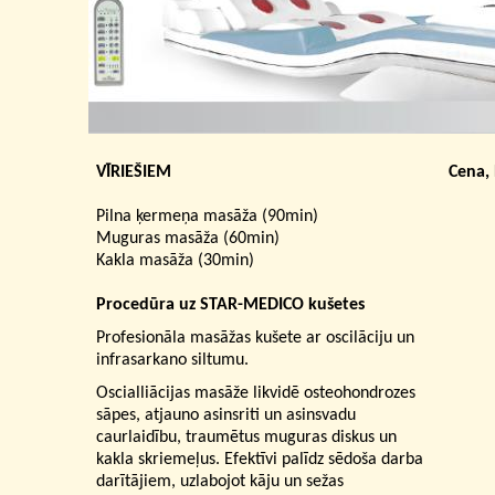
VĪRIEŠIEM
Cena,
Pilna ķermeņa masāža (90min)
Muguras masāža (60min)
Kakla masāža (30min)
Procedūra uz STAR-MEDICO kušetes
Profesionāla masāžas kušete ar oscilāciju un
infrasarkano siltumu.
Oscialliācijas masāže likvidē osteohondrozes
sāpes, atjauno asinsriti un asinsvadu
caurlaidību, traumētus muguras diskus un
kakla skriemeļus. Efektīvi palīdz sēdoša darba
darītājiem, uzlabojot kāju un sežas