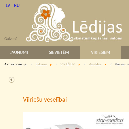
LV
RU
Galvenā
JAUNUMI
SIEVIETĒM
VIRIEŠIEM
Aktīvā pozīcija:
Sākums
VIRIEŠIEM
Veselībai
Vīiriešu v
Vīiriešu veselībai