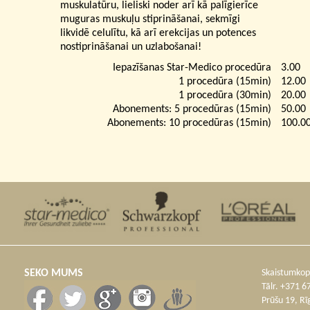
muskulatūru, lieliski noder arī kā palīgierīce
muguras muskuļu stiprināšanai, sekmīgi
likvidē celulītu, kā arī erekcijas un potences
nostiprināšanai un uzlabošanai!
Iepazīšanas Star-Medico procedūra
3.00
1 procedūra (15min)
12.00
1 procedūra (30min)
20.00
Abonements: 5 procedūras (15min)
50.00
Abonements: 10 procedūras (15min)
100.0
SEKO MUMS
Skaistumkopš
Tālr. +371 
Prūšu 19, R