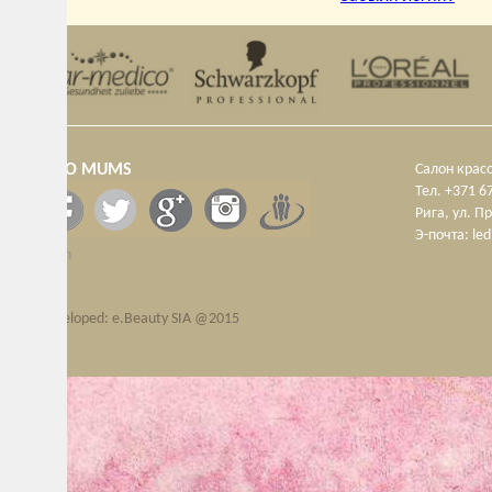
KO MUMS
Салон красоты “Lēdija
Тел. +371 67187298, 
Рига, ул. Прушу 19, (К
Э-почта:
ledijas@inbox
n
loped: e.Beauty SIA @2015