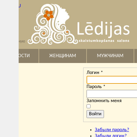
U
вную
ОСТИ
ЖЕНЩИНАМ
МУЖЧИНАМ
ДЛЯ
Логин
*
Пароль
*
Запомнить меня
Войти
Забыли пароль?
Забыли логин?